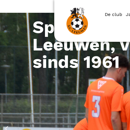
De club
J
Sportclub
Leeuwen, v
sinds 1961