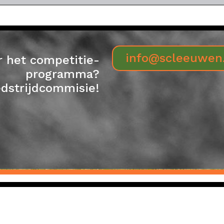
info@scleeuwen.
r het competitie-
programma?
dstrijdcommisie!