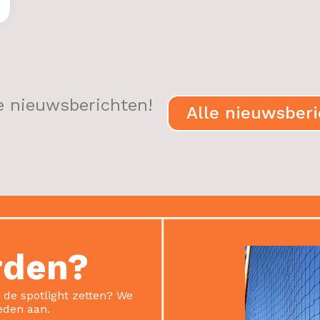
e nieuwsberichten!
Alle nieuwsber
rden?
n de spotlight zetten? We
eden aan.