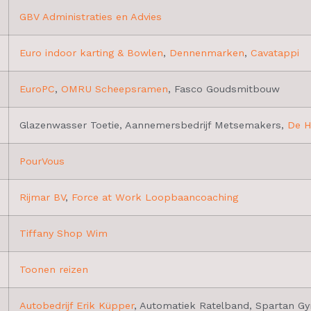
GBV Administraties en Advies
Euro indoor karting & Bowlen
,
Dennenmarken
,
Cavatappi
EuroPC
,
OMRU Scheepsramen
, Fasco Goudsmitbouw
Glazenwasser Toetie, Aannemersbedrijf Metsemakers,
De H
PourVous
Rijmar BV
,
Force at Work Loopbaancoaching
Tiffany Shop Wim
Toonen reizen
Autobedrijf Erik Küpper
, Automatiek Ratelband, Spartan G