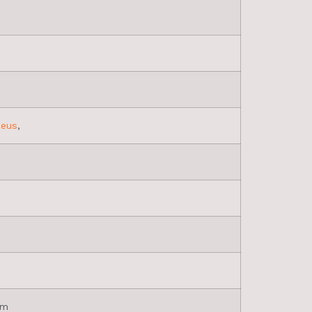
eus
,
ym