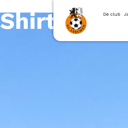
Shirt­spons
De club
J